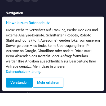
Navigation
Hinweis zum Datenschutz
Startseite
Diese Website verzichtet auf Tracking, Werbe-Cookies und
Aktuelles
externe Analyse-Dienste. Schriftarten (Roboto, Roboto
Slab) und Icons (Font Awesome) werden lokal von unserem
Über mich
Server geladen – es findet keine Übertragung Ihrer IP-
Kontakt
Adresse an Google, Cloudflare oder andere Dritte statt.
Beim Absenden des Kontakt- oder Anfrageformulars
Anfragen
werden Ihre Angaben ausschließlich zur Bearbeitung Ihrer
Anfrage genutzt. Mehr dazu in unserer
Datenschutzerklärung
.
Rechtliches
Verstanden
Mehr erfahren
Impressum
Datenschutzerklärung