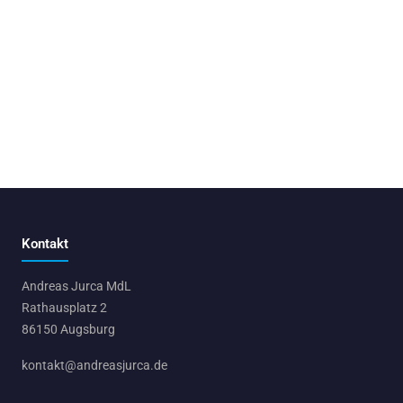
Kontakt
Andreas Jurca MdL
Rathausplatz 2
86150 Augsburg
kontakt@andreasjurca.de