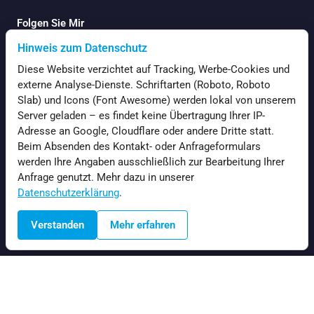
Folgen Sie Mir
Hinweis zum Datenschutz
Diese Website verzichtet auf Tracking, Werbe-Cookies und
externe Analyse-Dienste. Schriftarten (Roboto, Roboto
Slab) und Icons (Font Awesome) werden lokal von unserem
Navigation
Server geladen – es findet keine Übertragung Ihrer IP-
Adresse an Google, Cloudflare oder andere Dritte statt.
Beim Absenden des Kontakt- oder Anfrageformulars
Startseite
werden Ihre Angaben ausschließlich zur Bearbeitung Ihrer
Aktuelles
Anfrage genutzt. Mehr dazu in unserer
Datenschutzerklärung
.
Über mich
Kontakt
Verstanden
Mehr erfahren
Anfragen
Rechtliches