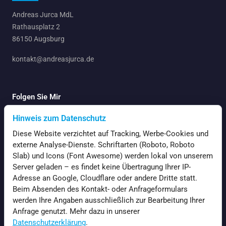
Andreas Jurca MdL
Rathausplatz 2
86150 Augsburg
kontakt@andreasjurca.de
Folgen Sie Mir
Hinweis zum Datenschutz
Diese Website verzichtet auf Tracking, Werbe-Cookies und
externe Analyse-Dienste. Schriftarten (Roboto, Roboto
Slab) und Icons (Font Awesome) werden lokal von unserem
Navigation
Server geladen – es findet keine Übertragung Ihrer IP-
Adresse an Google, Cloudflare oder andere Dritte statt.
Startseite
Beim Absenden des Kontakt- oder Anfrageformulars
werden Ihre Angaben ausschließlich zur Bearbeitung Ihrer
Aktuelles
Anfrage genutzt. Mehr dazu in unserer
Über mich
Datenschutzerklärung
.